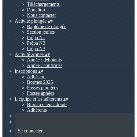
Téléchargements
Donation
Nous contacter
Activité plongée
▴
▾
Baptême de plongée
Section jeunes
Prépa N1
Prépa N2
Prépa N3
Activité Apnée
▴
▾
Apnée : débutants
Apnée : confirmés
Inscriptions
▴
▾
Adhésion
Bormes 2025
Fosses plongées
Fosses apnées
L'équipe et les adhérents
▴
▾
Bureau et encadrants
Adhérents
Se connecter