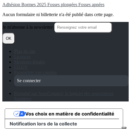
Adhésion
Bormes 2025
Fosses plongées
Fosses apnées
Aucun formulaire ni billetterie n'a été publié dans cette page.
Je m'abonne à la newsletter
OK
Plan du site
Licences
Mentions légales
CGUV
Paramétrer vos cookies
Se connecter
Propulsé par AssoConnect, le logiciel des associations
Sportives
Vos choix en matière de confidentialité
Notification lors de la collecte