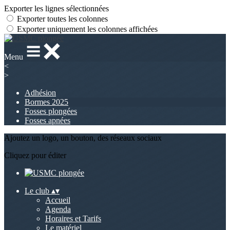
Exporter les lignes sélectionnées
Exporter toutes les colonnes
Exporter uniquement les colonnes affichées
Menu
<
>
Adhésion
Bormes 2025
Fosses plongées
Fosses apnées
Ajoutez un logo, un bouton, des réseaux sociaux
Cliquez pour éditer
Le club
▴
▾
Accueil
Agenda
Horaires et Tarifs
Le matériel